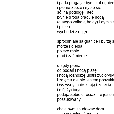
i pada plaga jakbym pluł ognie
i płonie zboże i sypie się
sól na podłogę i rtęć
płynie drogą pracuję nocą
(dlatego znikają hałdy) i dym si
i piekło
wychodzi z objęć
spróchniałe są granice i burzą s
morze i giełda
przeze mnie
grad i zaćmienie
urzędy płoną
od podań i nocą piszę
i nocą roznoszę ulotki życiorys
i zdjęcia ale nie jestem poszuk
i wszyscy mnie znają i zdjęcia
i mój życiorys
podają sobie chociaż nie jeste
poszukiwany
chciałbym zbudować dom
albo przepłynąć morze