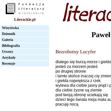
Literackie.pl
Wizytówka
Paweł
Dziennik
Galeria
Bibliografia
Bezrobotny Lucyfer
Utwory
Artykuły
dlatego się burzą morze i giełd
Recenzje
jesteś za morzem jesteś
po drugiej stronie
i tamto słońce inaczej cię zmien
i giełda największa z rzek
wylewa dla ciebie jasny prąd i
dla ciebie żyzne są ziemie
pod twoją obronę uciekają się
dzieci tego świata moja mała au
pracuję nocą