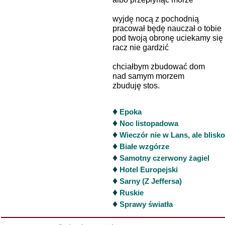
wyjdę nocą z pochodnią
pracował będę nauczał o tobie
pod twoją obronę uciekamy się
racz nie gardzić
chciałbym zbudować dom
nad samym morzem
zbuduję stos.
♦
Epoka
♦
Noc listopadowa
♦
Wieczór nie w Lans, ale blisko
♦
Białe wzgórze
♦
Samotny czerwony żagiel
♦
Hotel Europejski
♦
Sarny (Z Jeffersa)
♦
Ruskie
♦
Sprawy światła