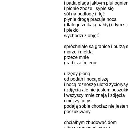
i pada plaga jakbym pluł ognie
i płonie zboże i sypie się
sól na podłogę i rtęć
płynie drogą pracuję nocą
(dlatego znikają hałdy) i dym si
i piekło
wychodzi z objęć
spróchniałe są granice i burzą s
morze i giełda
przeze mnie
grad i zaćmienie
urzędy płoną
od podań i nocą piszę
i nocą roznoszę ulotki życiorys
i zdjęcia ale nie jestem poszuk
i wszyscy mnie znają i zdjęcia
i mój życiorys
podają sobie chociaż nie jeste
poszukiwany
chciałbym zbudować dom
albo przepłynąć morze