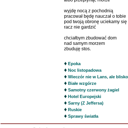
wyjdę nocą z pochodnią
pracował będę nauczał o tobie
pod twoją obronę uciekamy się
racz nie gardzić
chciałbym zbudować dom
nad samym morzem
zbuduję stos.
♦
Epoka
♦
Noc listopadowa
♦
Wieczór nie w Lans, ale blisko
♦
Białe wzgórze
♦
Samotny czerwony żagiel
♦
Hotel Europejski
♦
Sarny (Z Jeffersa)
♦
Ruskie
♦
Sprawy światła