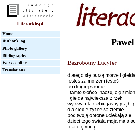
Literackie.pl
Home
Paweł
Author's log
Photo gallery
Bibliography
Bezrobotny Lucyfer
Works online
Translations
dlatego się burzą morze i giełd
jesteś za morzem jesteś
po drugiej stronie
i tamto słońce inaczej cię zmien
i giełda największa z rzek
wylewa dla ciebie jasny prąd i
dla ciebie żyzne są ziemie
pod twoją obronę uciekają się
dzieci tego świata moja mała au
pracuję nocą