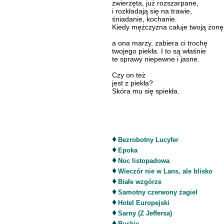
zwierzęta, już rozszarpane,
i rozkładają się na trawie,
śniadanie, kochanie.
Kiedy mężczyzna całuje twoją żonę
a ona marzy, zabiera ci trochę
twojego piekła. I to są właśnie
te sprawy niepewne i jasne.
Czy on też
jest z piekła?
Skóra mu się spiekła.
♦
Bezrobotny Lucyfer
♦
Epoka
♦
Noc listopadowa
♦
Wieczór nie w Lans, ale blisko
♦
Białe wzgórze
♦
Samotny czerwony żagiel
♦
Hotel Europejski
♦
Sarny (Z Jeffersa)
♦
Ruskie