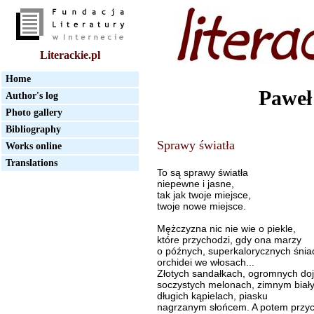
Literackie.pl
Home
Paweł
Author's log
Photo gallery
Bibliography
Sprawy światła
Works online
Translations
To są sprawy światła
niepewne i jasne,
tak jak twoje miejsce,
twoje nowe miejsce.
Mężczyzna nic nie wie o piekle,
które przychodzi, gdy ona marzy
o późnych, superkalorycznych śnia
orchidei we włosach...
Złotych sandałkach, ogromnych doj
soczystych melonach, zimnym biały
długich kąpielach, piasku
nagrzanym słońcem. A potem przy