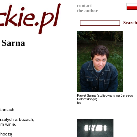
contact
the author
 Sarna
Paweł Sarna (stylizowany na Jerzego
Połomskiego)
fot.
daniach,
rzałych arbuzach,
m winie,
chodzą