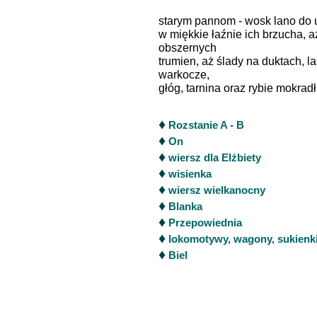
starym pannom - wosk lano do u
w miękkie łaźnie ich brzucha, a
obszernych
trumien, aż ślady na duktach, la
warkocze,
głóg, tarnina oraz rybie mokradła 
♦
Rozstanie A - B
♦
On
♦
wiersz dla Elżbiety
♦
wisienka
♦
wiersz wielkanocny
♦
Blanka
♦
Przepowiednia
♦
lokomotywy, wagony, sukienk
♦
Biel