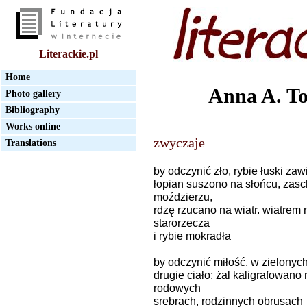
Literackie.pl
Home
Anna A. T
Photo gallery
Bibliography
Works online
zwyczaje
Translations
by odczynić zło, rybie łuski za
łopian suszono na słońcu, zasc
moździerzu,
rdzę rzucano na wiatr. wiatrem 
starorzecza
i rybie mokradła
by odczynić miłość, w zielonyc
drugie ciało; żal kaligrafowan
rodowych
srebrach, rodzinnych obrusach