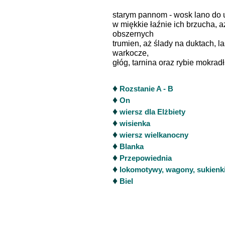
starym pannom - wosk lano do u
w miękkie łaźnie ich brzucha, a
obszernych
trumien, aż ślady na duktach, la
warkocze,
głóg, tarnina oraz rybie mokradła 
♦
Rozstanie A - B
♦
On
♦
wiersz dla Elżbiety
♦
wisienka
♦
wiersz wielkanocny
♦
Blanka
♦
Przepowiednia
♦
lokomotywy, wagony, sukienk
♦
Biel