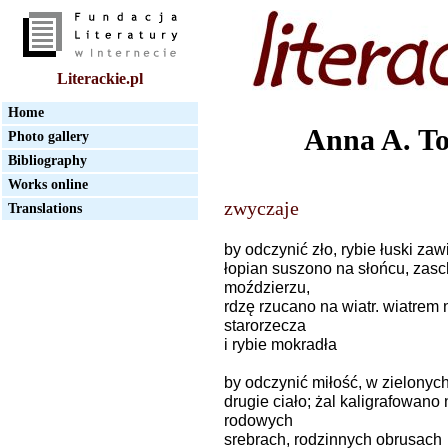
Literackie.pl
Home
Anna A. T
Photo gallery
Bibliography
Works online
zwyczaje
Translations
by odczynić zło, rybie łuski za
łopian suszono na słońcu, zasc
moździerzu,
rdzę rzucano na wiatr. wiatrem 
starorzecza
i rybie mokradła
by odczynić miłość, w zielonyc
drugie ciało; żal kaligrafowan
rodowych
srebrach, rodzinnych obrusach