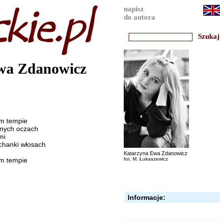
napisz
do autora
wa Zdanowicz
ym tempie
onych oczach
mi
ochanki włosach
Katarzyna Ewa Zdanowicz
ym tempie
fot. M. Łukaszewicz
Informacje: