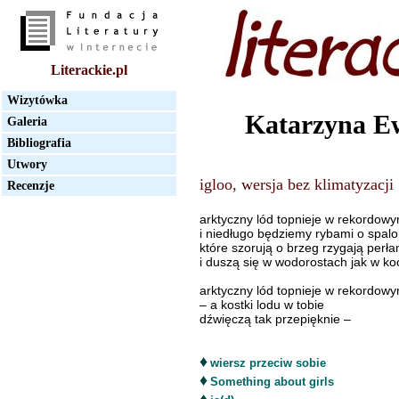
Literackie.pl
Wizytówka
Katarzyna E
Galeria
Bibliografia
Utwory
igloo, wersja bez klimatyzacji
Recenzje
arktyczny lód topnieje w rekordow
i niedługo będziemy rybami o spal
które szorują o brzeg rzygają perła
i duszą się w wodorostach jak w k
arktyczny lód topnieje w rekordow
– a kostki lodu w tobie
dźwięczą tak przepięknie –
♦
wiersz przeciw sobie
♦
Something about girls