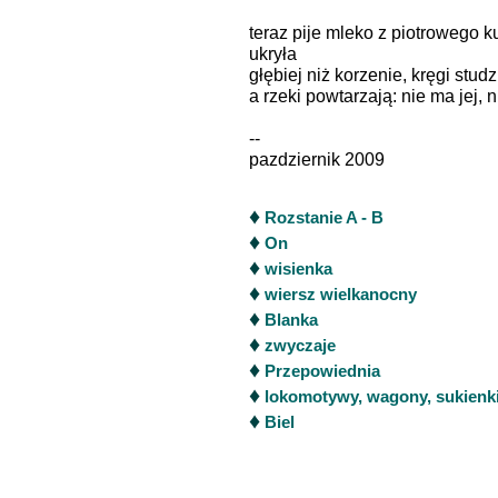
teraz pije mleko z piotrowego 
ukryła
głębiej niż korzenie, kręgi stud
a rzeki powtarzają: nie ma jej, 
--
pazdziernik 2009
♦
Rozstanie A - B
♦
On
♦
wisienka
♦
wiersz wielkanocny
♦
Blanka
♦
zwyczaje
♦
Przepowiednia
♦
lokomotywy, wagony, sukienk
♦
Biel