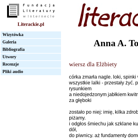
Literackie.pl
Wizytówka
Anna A. T
Galeria
Bibliografia
Utwory
wiersz dla Elżbiety
Recenzje
Pliki audio
córka zmarła nagle. loki, spink
wszystkie lalki - przestały ży
rysunkiem
a niedojedzonym jabłkiem kwitn
za głęboki
zostało po niej: imię, kilka zdr
piżamy.
i odgłos śmiechu jak szklane k
dół,
do piwnicy. aż fundamenty dom