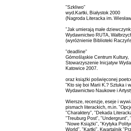
"Szkliwo"
wyd.Kartki, Białystok 2000
(Nagroda Literacka im. Wiesła
"Jak umierają małe dziewczynk
Wydawnictwo RUTA, Wałbrzyc
(wyróżnienie Biblioteki Raczyńs
"deadline"
Górnośląskie Centrum Kultury,
Stowarzyszenie Inicjatyw Wyd
Katowice 2007.
oraz książki poświęconej poetc
"Kto się boi Marii K.? Sztuka i 
Wydawnictwo Naukowe i Artyst
Wiersze, recenzje, eseje i wyw
pismach literackich, m.in. "Opcj
"Charaktery", "Dekada Literacka"
"Treuburg Post", "Undergrunt", "
"Nowe Książki", "Krytyka Polity
World", "Kartki", Kwartalnik "Pr