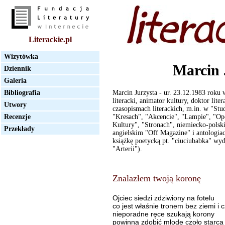
Literackie.pl
Wizytówka
Marcin 
Dziennik
Galeria
Bibliografia
Marcin Jurzysta - ur. 23.12.1983 roku 
literacki, animator kultury, doktor lit
Utwory
czasopismach literackich, m.in. w "Stu
Recenzje
"Kresach", "Akcencie", "Lampie", "Op
Kultury", "Stronach", niemiecko-polski
Przekłady
angielskim "Off Magazine" i antologi
książkę poetycką pt. "ciuciubabka" wy
"Arterii").
Znalazłem twoją koronę
Ojciec siedzi zdziwiony na fotelu
co jest właśnie tronem bez ziemi i 
nieporadne ręce szukają korony
powinna zdobić młode czoło starca