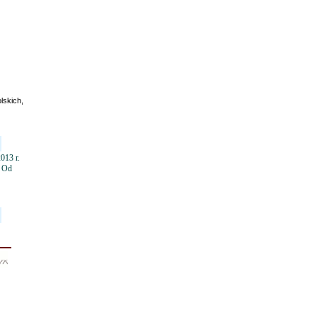
lskich,
013 r.
i Od