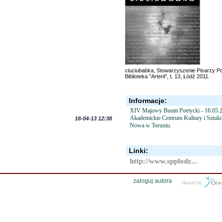
ciuciubabka, Stowarzyszenie Pisarzy Po
Biblioteka "Arterii", t. 13, Łódź 2011.
Informacje:
XIV Majowy Buum Poetycki - 16.05.2
Akademickie Centrum Kultury i Sztuk
18-04-13 12:38
Nowa w Toruniu.
Linki:
http://www.spplodz...
zaloguj autora
Hosted by