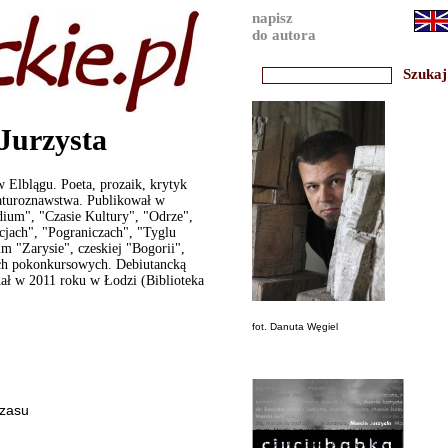
napisz
do autora
Jurzysta
w Elblągu. Poeta, prozaik, krytyk
eraturoznawstwa. Publikował w
dium", "Czasie Kultury", "Odrze",
cjach", "Pograniczach", "Tyglu
m "Zarysie", czeskiej "Bogorii",
ach pokonkursowych. Debiutancką
dał w 2011 roku w Łodzi (Biblioteka
fot. Danuta Węgiel
czasu