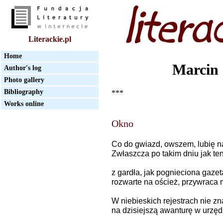
Literackie.pl
Home
Marcin 
Author's log
Photo gallery
Bibliography
***
Works online
Okno
Co do gwiazd, owszem, lubię na
Zwłaszcza po takim dniu jak ten
z gardła, jak pognieciona gazet
rozwarte na oścież, przywraca m
W niebieskich rejestrach nie zn
na dzisiejszą awanturę w urzęd