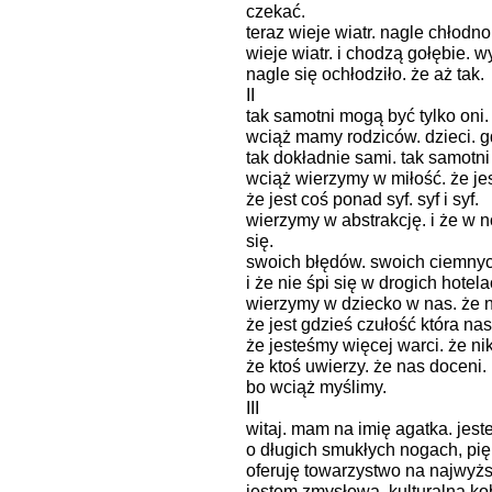
czekać.
teraz wieje wiatr. nagle chłodn
wieje wiatr. i chodzą gołębie. w
nagle się ochłodziło. że aż tak.
II
tak samotni mogą być tylko oni.
wciąż mamy rodziców. dzieci. g
tak dokładnie sami. tak samotni
wciąż wierzymy w miłość. że jes
że jest coś ponad syf. syf i syf.
wierzymy w abstrakcję. i że w n
się.
swoich błędów. swoich ciemny
i że nie śpi się w drogich hotela
wierzymy w dziecko w nas. że ni
że jest gdzieś czułość która nas
że jesteśmy więcej warci. że ni
że ktoś uwierzy. że nas doceni. 
bo wciąż myślimy.
III
witaj. mam na imię agatka. jes
o długich smukłych nogach, pię
oferuję towarzystwo na najwyż
jestem zmysłową, kulturalną kob