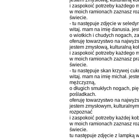
i zaspokoić potrzeby każdego 
w moich ramionach zaznasz roz
świecie.
- tu następuje zdjęcie w seledy
witaj. mam na imię danusia. jes
o wiotkich i chudych nogach, za
oferuję towarzystwo na najwyż
jestem zmysłową, kulturalną kob
i zaspokoić potrzeby każdego 
w moich ramionach zaznasz pr
świecie.
- tu następuje skan krzywej cuk
witaj. mam na imię michał. jes
mężczyzną,
o długich smukłych nogach, pię
pośladkach.
oferuję towarzystwo na najwyż
jestem zmysłowym, kulturalnym 
rozpoznać
i zaspokoić potrzeby każdej kob
w moich ramionach zaznasz roz
świecie.
tu następuje zdjęcie z lampką 