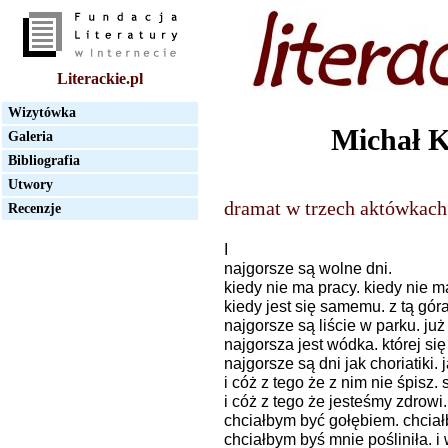
Literackie.pl
Wizytówka
Michał K
Galeria
Bibliografia
Utwory
dramat w trzech aktówkach
Recenzje
I
najgorsze są wolne dni.
kiedy nie ma pracy. kiedy nie ma
kiedy jest się samemu. z tą gór
najgorsze są liście w parku. już
najgorsza jest wódka. której się
najgorsze są dni jak choriatiki. ja
i cóż z tego że z nim nie śpisz.
i cóż z tego że jesteśmy zdrowi
chciałbym być gołębiem. chcia
chciałbym byś mnie pośliniła. i