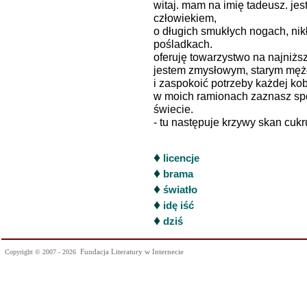
witaj. mam na imię tadeusz. je
człowiekiem,
o długich smukłych nogach, nik
pośladkach.
oferuję towarzystwo na najniżs
jestem zmysłowym, starym mężc
i zaspokoić potrzeby każdej kob
w moich ramionach zaznasz spo
świecie.
- tu następuje krzywy skan cukr
♦
licencje
♦
brama
♦
światło
♦
idę iść
♦
dziś
Fundacja Literatury w Internecie
Copyright © 2007 - 2026