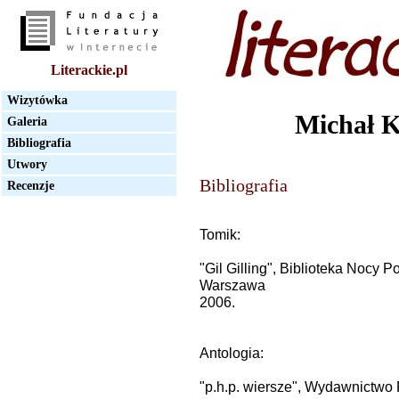
Literackie.pl
Wizytówka
Michał K
Galeria
Bibliografia
Utwory
Bibliografia
Recenzje
Tomik:
"Gil Gilling", Biblioteka Nocy 
Warszawa
2006.
Antologia:
"p.h.p. wiersze", Wydawnictwo