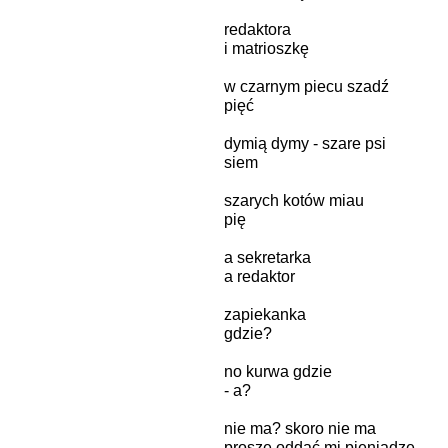
redaktora
i matrioszkę
w czarnym piecu szadź
pięć
dymią dymy - szare psi
siem
szarych kotów miau
pię
a sekretarka
a redaktor
zapiekanka
gdzie?
no kurwa gdzie
- a?
nie ma? skoro nie ma
proszę oddać mi pieniądze