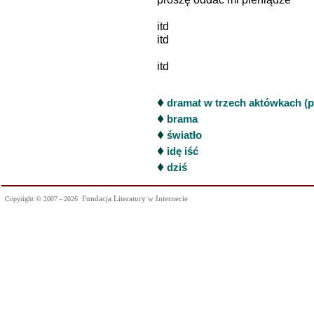
itd
itd
itd
♦
dramat w trzech aktówkach (p
♦
brama
♦
światło
♦
idę iść
♦
dziś
Fundacja Literatury w Internecie
Copyright © 2007 - 2026