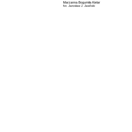
Marzanna Bogumiła Kielar
fot. Jarosław J. Jasiński