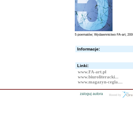
5 poematów; Wydawnnictwo FA-art, 200
Informacje:
Linki:
www.FA-art.pl
www.biuroliteracki...
www.magazyn-cegla....
zaloguj autora
Hosted by