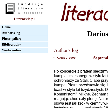
Literackie.pl
Home
Dariu
Author's log
Photo gallery
Bibliography
Author's log
Works online
Septem
< August 2009
Po koncercie z bratem siedzimy
kumpla uczesanego w stylu lat t
ochroniarzy ze Stali. Ciapa przy
kumpel Piotra przedstawia się.
toast w stylu lat trzydziestych. 
Komunistom”. Milknę. Żegnam s
reagując choć cały płonę. Na p
słowa jest jak krok w ciemny w
jesteśmy po tej samej stronie W