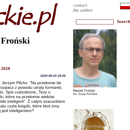
contact
the author
 Froński
 2020
2020-06-03 18:06
erzym Pilchu: "Na przełomie lat
Rozpacz z powodu utraty furmanki,
Maciek Froński
ć, Spis cudzołożnic, Tezy o
fot. Zuzia Frońska
ążki, które na przełomie wieków
ski inteligent". Z całym szacunkiem
atu czyta książki, które ktoś inny
 jest inteligentem?