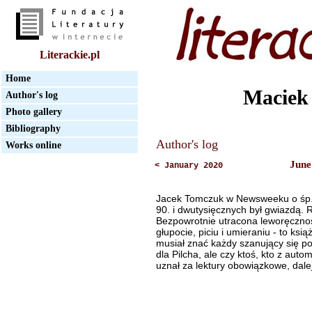
Literackie.pl
Home
Maciek
Author's log
Photo gallery
Bibliography
Author's log
Works online
June
< January 2020
Jacek Tomczuk w Newsweeku o śp. J
90. i dwutysięcznych był gwiazdą. 
Bezpowrotnie utracona leworęcznoś
głupocie, piciu i umieraniu - to ksi
musiał znać każdy szanujący się pol
dla Pilcha, ale czy ktoś, kto z autom
uznał za lektury obowiązkowe, dalej