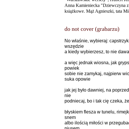
Anna Kamieniecka "Dziewczyna z B
książkowe. Mąż Agnieszki, tata M
do not cover (grabarzu)
No właśnie, wybieraj: capstrzyk
wszędzie
a kiedy wybierzesz, to nie dawa
a więc jednak wiosna, jak gryps
powiek
sobie nie zamykaj, najpierw wi
suka opowie
jak jej było dawniej, na poprze
nie
podniecaj, bo i tak cię czeka, 
błyskiem flesza w tunelu, rime
snem
albo ilością miłości w przegub
niusem