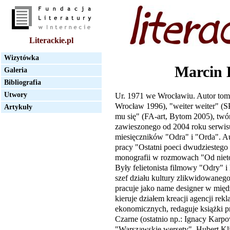
Literackie.pl
Wizytówka
Marcin
Galeria
Bibliografia
Utwory
Ur. 1971 we Wrocławiu. Autor tom
Wrocław 1996), "weiter weiter" (
Artykuły
mu się" (FA-art, Bytom 2005), twór
zawieszonego od 2004 roku serwisu 
miesięczników "Odra" i "Orda". 
pracy "Ostatni poeci dwudziestego 
monografii w rozmowach "Od nieto
Były felietonista filmowy "Odry" i
szef działu kultury zlikwidowanego
pracuje jako name designer w mię
kieruje działem kreacji agencji re
ekonomicznych, redaguje książki 
Czarne (ostatnio np.: Ignacy Karp
"Warszawskie wersety", Hubert K