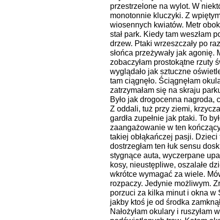
przestrzelone na wylot. W niekt
monotonnie kluczyki. Z wpiętym
wiosennych kwiatów. Metr obok
stał park. Kiedy tam weszłam p
drzew. Ptaki wrzeszczały po raz
słońca przeżywały jak agonię.
zobaczyłam prostokątne rzuty św
wyglądało jak sztuczne oświetl
tam ciągnęło. Ściągnęłam okula
zatrzymałam się na skraju parku
Było jak drogocenna nagroda, ci
Z oddali, tuż przy ziemi, krzycz
gardła zupełnie jak ptaki. To by
zaangażowanie w ten kończący
takiej obłąkańczej pasji. Dzieci 
dostrzegłam ten łuk sensu dosk
stygnące auta, wyczerpane upał
kosy, nieustępliwe, oszalałe dzi
wkrótce wymagać za wiele. Mów
rozpaczy. Jedynie możliwym. Z
porzuci za kilka minut i okna w 
jakby ktoś je od środka zamkną
Nałożyłam okulary i ruszyłam w 