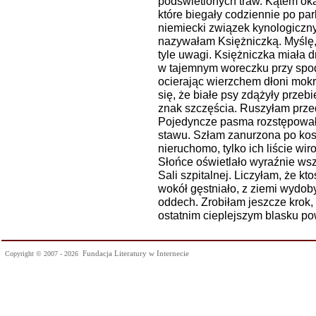
podświetlonych traw. Kątem ok
które biegały codziennie po pa
niemiecki związek kynologiczny.
nazywałam Księżniczką. Myślę, 
tyle uwagi. Księżniczka miała 
w tajemnym woreczku przy spodn
ocierając wierzchem dłoni mok
się, że białe psy zdążyły prze
znak szczęścia. Ruszyłam przed
Pojedyncze pasma rozstępowały
stawu. Szłam zanurzona po kost
nieruchomo, tylko ich liście w
Słońce oświetlało wyraźnie wsz
Sali szpitalnej. Liczyłam, że k
wokół gęstniało, z ziemi wydoby
oddech. Zrobiłam jeszcze krok,
ostatnim cieplejszym blasku po
Fundacja Literatury w Internecie
Copyright © 2007 - 2026