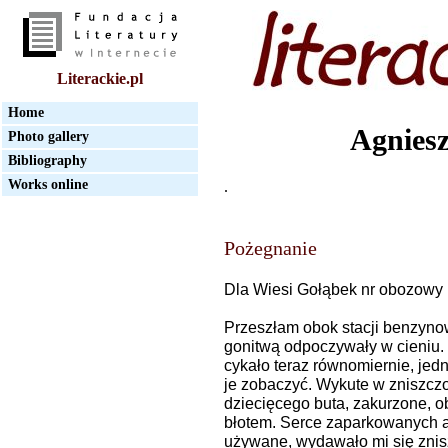
Literackie.pl
Home
Agnies
Photo gallery
Bibliography
Works online
.
Pożegnanie
Dla Wiesi Gołąbek nr obozowy
Przeszłam obok stacji benzyno
gonitwą odpoczywały w cieniu.
cykało teraz równomiernie, jed
je zobaczyć. Wykute w zniszczo
dziecięcego buta, zakurzone, o
błotem. Serce zaparkowanych a
używane, wydawało mi się znis