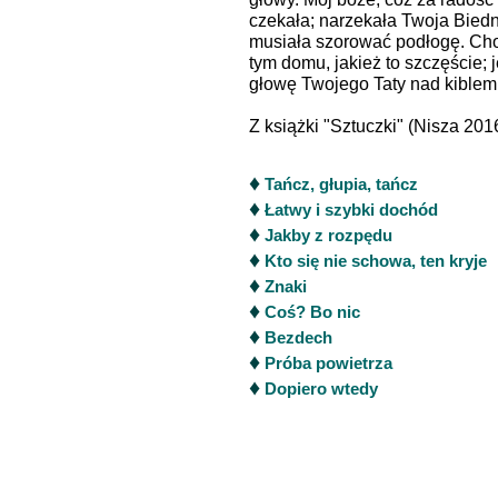
czekała; narzekała Twoja Biedn
musiała szorować podłogę. Cho
tym domu, jakież to szczęście; 
głowę Twojego Taty nad kiblem. 
Z książki "Sztuczki" (Nisza 201
♦
Tańcz, głupia, tańcz
♦
Łatwy i szybki dochód
♦
Jakby z rozpędu
♦
Kto się nie schowa, ten kryje
♦
Znaki
♦
Coś? Bo nic
♦
Bezdech
♦
Próba powietrza
♦
Dopiero wtedy