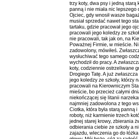
trzy koty, dwa psy i jedną starą
panną i nie miała nic lepszego 
Ojciec, gdy wnosił wasze baga
musiał sprzedać nawet tego star
tartaku, gdzie pracował jego ojc
pracowali jego koledzy ze szkoły
nie pracowali, tak jak on, na 
Poważnej Firmie, w mieście. Ni
zadowolony, mówiłeś. Zwłaszcz
wysłuchiwać tego samego codzi
wychodził do pracy. A zwłaszcza
koty, codziennie ostrzeliwane 
Drogiego Tatę. A już zwłaszcza
jego koledzy ze szkoły, którzy n
pracowali na Kierowniczym St
mieście, bo przecież całymi dn
niekończącej się litanii narze
najmniej zadowolona z tego ws
Ciotka, która była starą panną i
roboty, niż karmienie trzech ko
jednej starej krowy, zbierania ż
odbierania ciebie ze szkoły a n
zajazdu, wleczenia go do łóżka 
głowy. Mój boże, cóż za radość 