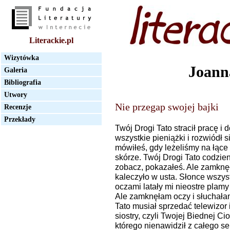
Literackie.pl
Wizytówka
Joann
Galeria
Bibliografia
Utwory
Nie przegap swojej bajki
Recenzje
Przekłady
Twój Drogi Tato stracił pracę i 
wszystkie pieniążki i rozwiódł 
mówiłeś, gdy leżeliśmy na łące 
skórze. Twój Drogi Tato codzienn
zobacz, pokazałeś. Ale zamknęł
kaleczyło w usta. Słonce wszyst
oczami latały mi nieostre plamy
Ale zamknęłam oczy i słuchała
Tato musiał sprzedać telewizor 
siostry, czyli Twojej Biednej Ci
którego nienawidził z całego se