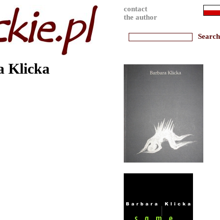
contact
the author
a Klicka